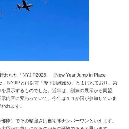
YJIP2026」（New Year Jump in Place
た。NYJIPとは以前「降下訓練始め」とよばれており、第
練を展示するものでした。近年は、訓練の展示から同盟
展示内容に変わっていて、今年は１４か国が参加していま
行われます。
傘部隊）でその精強さは自衛隊ナンバーワンといえます。
衛大臣がお越しになるのがその証拠であると思います。