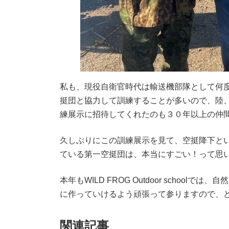
私も、現役自衛官時代は輸送機部隊として何
挺団と協力して訓練することが多いので、陸
練展示に招待してくれたのも３０年以上の仲
久しぶりにこの訓練展示を見て、空挺降下と
ている第一空挺団は、本当にすごい！って思
本年もWILD FROG Outdoor scho
に作っていけるよう頑張って参りますので、
関連記事