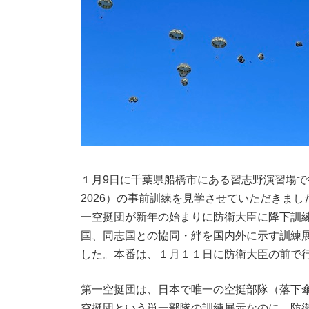
１月9日に千葉県船橋市にある習志野演習場で行われた「N
2026）の事前訓練を見学させていただきまし
一空挺団が新年の始まりに防衛大臣に降下訓
国、同志国との協同・絆を国内外に示す訓練
した。本番は、１月１１日に防衛大臣の前で
第一空挺団は、日本で唯一の空挺部隊（落下
空挺団という単一部隊の訓練展示なのに、防