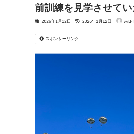
前訓練を見学させてい
最
2026年1月12日
2026年1月12日
wild-
終
更
新
スポンサーリンク
日
時
: