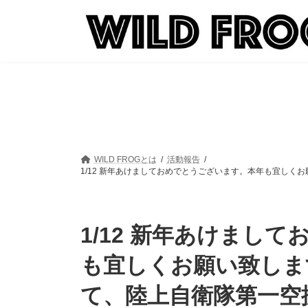
コ
ナ
ン
ビ
テ
ゲ
ン
ー
ツ
シ
へ
ョ
ス
ン
キ
に
ッ
移
プ
動
WILD FROGとは
活動報告
1/12 新年あけましておめでとうございます。本年も宜しく
1/12 新年あけまし
も宜しくお願い致しま
て、陸上自衛隊第一空挺団